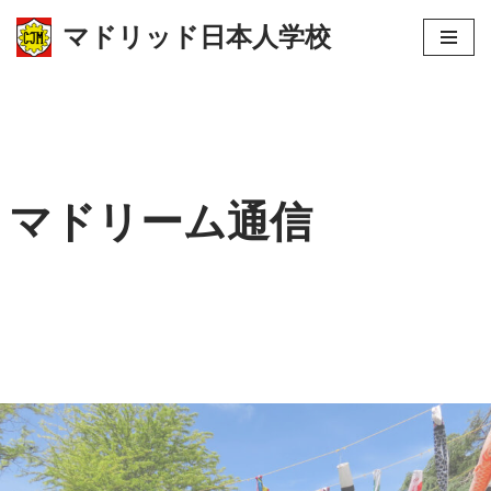
マドリッド日本人学校
コ
ン
テ
ン
ツ
マドリーム通信
へ
ス
キ
ッ
プ