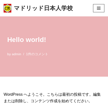
マドリッド日本人学校
コ
ン
テ
ン
Hello world!
ツ
へ
ス
by
admin
1件のコメント
キ
ッ
プ
WordPress へようこそ。こちらは最初の投稿です。編集
または削除し、コンテンツ作成を始めてください。